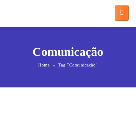
Comunicação
Home
Tag "Comunicação"
9 de agosto de 2019
by
detrey