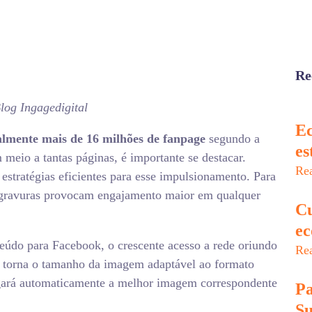
Re
log Ingagedigital
Ec
almente mais de 16 milhões de fanpage
segundo a
es
meio a tantas páginas, é importante se destacar.
Re
estratégias eficientes para esse impulsionamento. Para
m gravuras provocam engajamento maior em qualquer
Cu
ec
teúdo para Facebook, o crescente acesso a rede oriundo
Re
o torna o tamanho da imagem adaptável ao formato
egará automaticamente a melhor imagem correspondente
Pa
Su