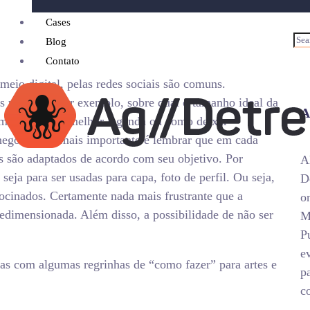
Cases
Blog
Contato
meio digital, pelas redes sociais são comuns.
 usuários. Por exemplo, sobre qual o tamanho ideal da
A
mada. Qual a melhor legenda ou como deixar
negócios. O mais importante é lembrar que em cada
 são adaptados de acordo com seu objetivo. Por
A
eja para ser usadas para capa, foto de perfil. Ou seja,
D
cinados. Certamente nada mais frustrante que a
o
redimensionada. Além disso, a possibilidade de não ser
M
P
e
as com algumas regrinhas de “como fazer” para artes e
p
c