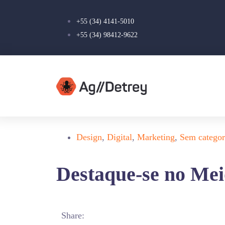
+55 (34) 4141-5010
+55 (34) 98412-9622
Design
,
Digital
,
Marketing
,
Sem categor
Destaque-se no Meio
Share: