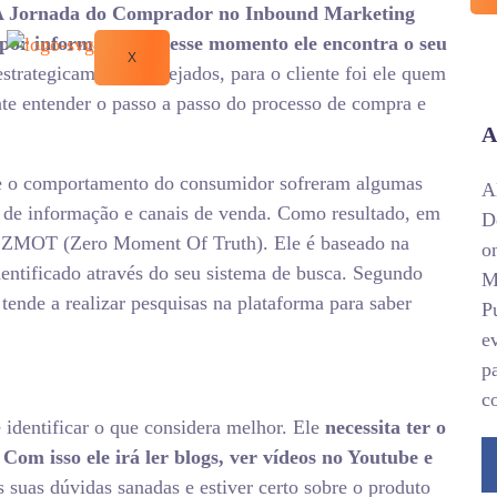
A
Jornada
do
Comprador
no Inbound Marketing
por informações e nesse momento ele encontra o seu
X
strategicamente planejados, para o cliente foi ele quem
te entender o passo a passo do processo de compra e
A
 e o comportamento do consumidor sofreram algumas
A
s de informação e canais de venda. Como resultado, em
D
 ZMOT (Zero Moment Of Truth). Ele é baseado na
o
tificado através do seu sistema de busca. Segundo
M
e tende a realizar pesquisas na plataforma para saber
P
e
p
c
e identificar o que considera melhor. Ele
necessita ter o
m isso ele irá ler blogs, ver vídeos no Youtube e
s suas dúvidas sanadas e estiver certo sobre o produto