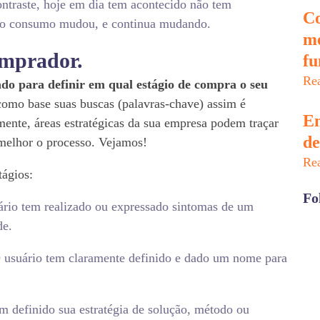
ontraste, hoje em dia tem acontecido não tem
Co
do consumo mudou, e continua mudando.
mo
mprador.
fu
Re
ado para definir em qual estágio de compra o seu
omo base suas buscas (palavras-chave) assim é
En
emente, áreas estratégicas da sua empresa podem traçar
de
melhor o processo. Vejamos!
Re
tágios:
Fo
rio tem realizado ou expressado sintomas de um
de.
O usuário tem claramente definido e dado um nome para
em definido sua estratégia de solução, método ou