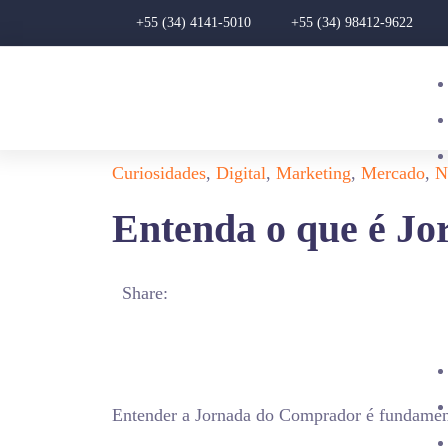
+55 (34) 4141-5010
+55 (34) 98412-9622
Curiosidades
,
Digital
,
Marketing
,
Mercado
,
N
Entenda o que é J
Share:
Entender a Jornada do Comprador é fundament