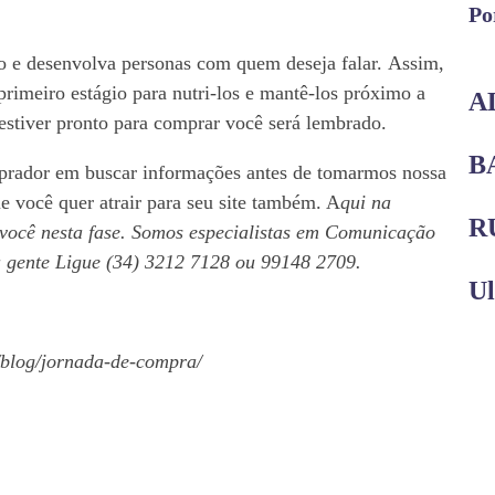
Po
co e desenvolva personas com quem deseja falar. Assim,
primeiro estágio para nutri-los e mantê-los próximo a
A
stiver pronto para comprar você será lembrado.
B
rador em buscar informações antes de tomarmos nossa
e você quer atrair para seu site também. A
qui na
R
 você nesta fase. Somos especialistas em Comunicação
a gente Ligue (34) 3212 7128 ou 99148 2709.
Ul
r/blog/jornada-de-compra/