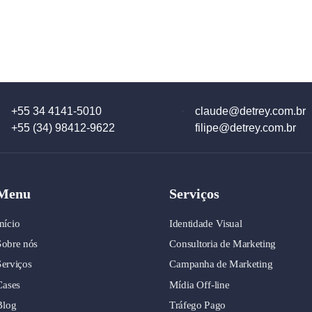
+55 34 4141-5010
claude@detrey.com.br
+55 (34) 98412-9622
filipe@detrey.com.br
Menu
Serviços
nício
Identidade Visual
Sobre nós
Consultoria de Marketing
Serviços
Campanha de Marketing
Cases
Mídia Off-line
Blog
Tráfego Pago