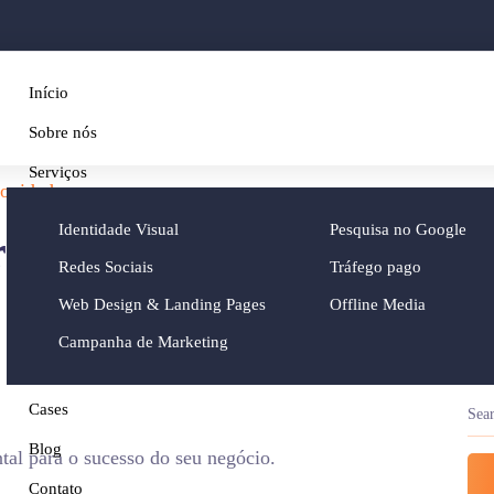
Início
Sobre nós
Serviços
ovidades
Identidade Visual
Pesquisa no Google
ornada do Comprador
Redes Sociais
Tráfego pago
Web Design & Landing Pages
Offline Media
Campanha de Marketing
Cases
Blog
al para o sucesso do seu negócio.
Contato