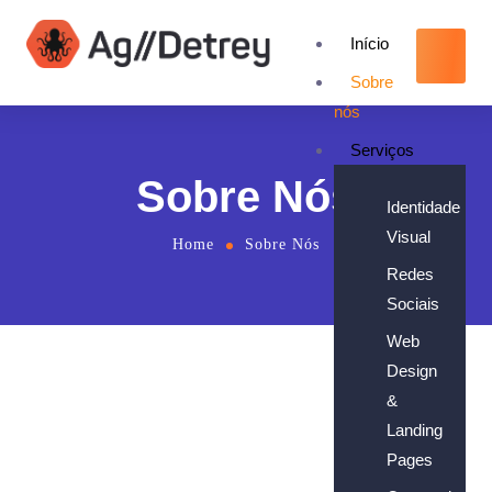
Início
Sobre
nós
Serviços
Sobre Nós
Identidade
Visual
Home
Sobre Nós
Redes
Sociais
Web
Design
&
Landing
Agência
Pages