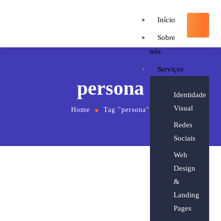
Início
Sobre
nós
Serviços
persona
Identidade
Visual
Home
Tag "persona"
Redes
Sociais
Web
Design
&
Landing
Pages
17 de junho de 2019
by
detrey