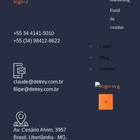
Funil
de
vendas
+55 34 4141-5010
+55 (34) 98412-9622
Cases
Blog
Contato
claude@detrey.com.br
filipe@detrey.com.br
X
Av. Cesário Alvim, 3957
Brasil, Uberlândia - MG,