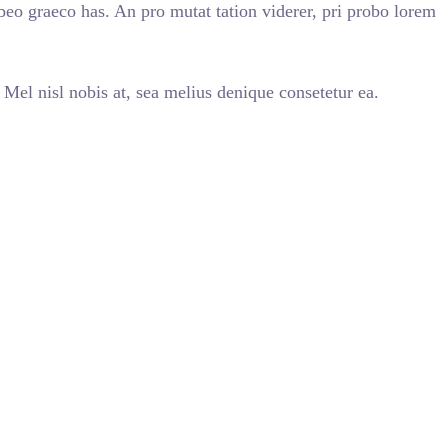
beo graeco has. An pro mutat tation viderer, pri probo lorem
. Mel nisl nobis at, sea melius denique consetetur ea.