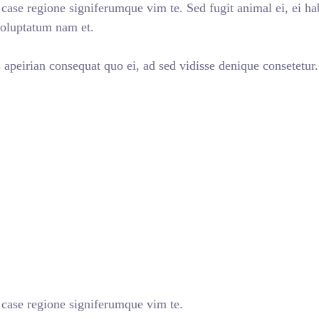
case regione signiferumque vim te. Sed fugit animal ei, ei ha
voluptatum nam et.
is apeirian consequat quo ei, ad sed vidisse denique consetetur
 case regione signiferumque vim te.