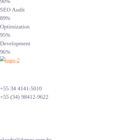
90%
SEO Audit
89%
Optimization
95%
Development
96%
+55 34 4141-5010
+55 (34) 98412-9622
claude@detrey.com.br