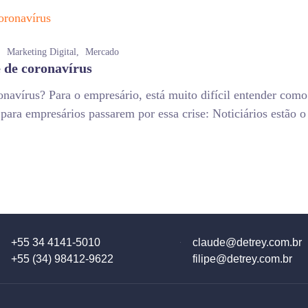
Marketing Digital
Mercado
e de coronavírus
navírus? Para o empresário, está muito difícil entender como 
para empresários passarem por essa crise: Noticiários estão o
+55 34 4141-5010
claude@detrey.com.br
+55 (34) 98412-9622
filipe@detrey.com.br