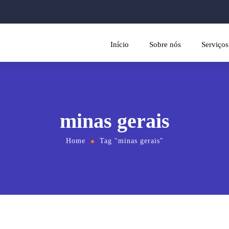
Início
Sobre nós
Serviços
minas gerais
Home
Tag "minas gerais"