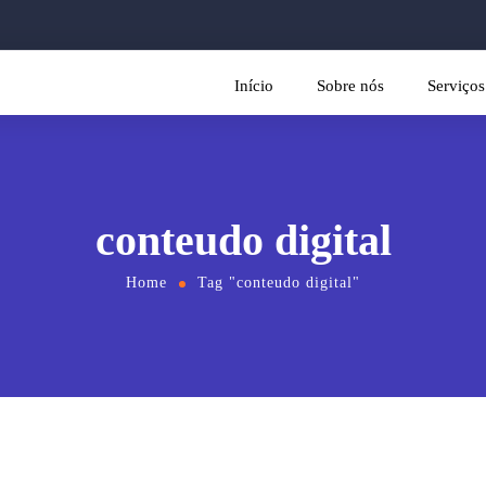
Início
Sobre nós
Serviços
conteudo digital
Home
Tag "conteudo digital"