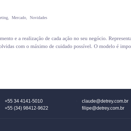
eting
Mercado
Novidades
jamento e a realização de cada ação no seu negócio. Represen
nvolvidas com o máximo de cuidado possível. O modelo é impor
+55 34 4141-5010
claude@detrey.com.br
+55 (34) 98412-9622
filipe@detrey.com.br